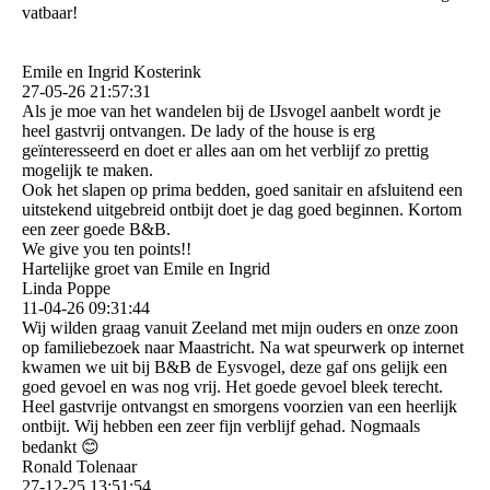
vatbaar!
Emile en Ingrid Kosterink
27-05-26
21:57:31
Als je moe van het wandelen bij de IJsvogel aanbelt wordt je
heel gastvrij ontvangen. De lady of the house is erg
geïnteresseerd en doet er alles aan om het verblijf zo prettig
mogelijk te maken.
Ook het slapen op prima bedden, goed sanitair en afsluitend een
uitstekend uitgebreid ontbijt doet je dag goed beginnen. Kortom
een zeer goede B&B.
We give you ten points!!
Hartelijke groet van Emile en Ingrid
Linda Poppe
11-04-26
09:31:44
Wij wilden graag vanuit Zeeland met mijn ouders en onze zoon
op familiebezoek naar Maastricht. Na wat speurwerk op internet
kwamen we uit bij B&B de Eysvogel, deze gaf ons gelijk een
goed gevoel en was nog vrij. Het goede gevoel bleek terecht.
Heel gastvrije ontvangst en smorgens voorzien van een heerlijk
ontbijt. Wij hebben een zeer fijn verblijf gehad. Nogmaals
bedankt 😊
Ronald Tolenaar
27-12-25
13:51:54