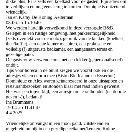
dikke plus! Er is zelfs een koelkast voor de gasten. Fijn adres om
te verblijven en nog eens terug te komen. Domique is ontzettend
vriendelijk.
Jan en Kathy De Koning-Aelterman
08-06-25
15:10:40
We werden hartelijk verwelkomd in deze verzorgde B&B.
Gelegen in een rustige omgeving, met parkeermogelijkheid
(zelfs overdekt voor de moto), gebruik van de keuken (koelkast,
thee/koffie), een nette kamer met airco, een praktische en
volledig (!) uitgeruste badkamer, een aangenaam terras en
gezellige patio.
De gastvrouw verwende ons met een lekker (gepersonaliseerd)
ontbijt.
Tips voor horeca in de buurt kregen we vooraf ook en die
adresjes vielen enorm mee (Bistro Bie Jeanne en Eyserhof).
Dominique en Alex waren geïnteresseerd in onze uitstappen en
restaurantbezoeken en stonden klaar met raad indien gewenst.
Het was een topverblijf, een adresje om te onthouden (en door te
geven ;-)), bedankt!
Ine Brummans
19-04-25
11:41:47
4.4.2025
Vriendelijke ontvangst in een mooi pand. Uitstekend en
uitgebreid ontbijt in een gezellige eetkamer/keuken. Ruime