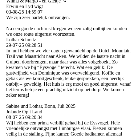
Wilma & Margo - en Gieltje 🐾
Erwin en Lyd wigt
03-08-25
14:59:07
We zijn zeer hartelijk ontvangen.
Na een goede nachtrust kregen we een zalig ontbijt en konden
we onze route uitgerust voortzetten.
Lothar Schmitz
29-07-25
09:28:51
In juni hebben we vier dagen gewandeld op de Dutch Mountain
Trail van Maastricht naar Aken. We wilden de laatste nacht in
Gulpen doorbrengen, maar daar was alles volgeboekt. Zo
kwamen we bij “Eysvogel” terecht. Wat een geluk! De
gastvrijheid van Dominique was overweldigend. Koffie en
gebak als welkomstgeschenk, leuke gesprekken, een heerlijk
ontbijt – geweldig. Het huis is erg mooi en goed uitgerust, vanaf
het terras heb je een prachtig uitzicht op het dorp. We komen
zeker terug!
Sabine und Lothar, Bonn, Juli 2025
Jolande Op t Land
08-07-25
09:20:34
Wij hebben een prima verblijf gehad bij de Eysvogel. Hele
vriendelijke ontvangst met Limburgse vlaai. Fietsen kunnen
veilig in de stalling. Fijne kamer. Goede badkamer, allemaal