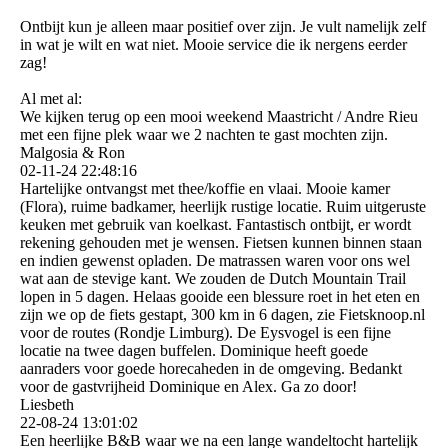
Ontbijt kun je alleen maar positief over zijn. Je vult namelijk zelf
in wat je wilt en wat niet. Mooie service die ik nergens eerder
zag!
Al met al:
We kijken terug op een mooi weekend Maastricht / Andre Rieu
met een fijne plek waar we 2 nachten te gast mochten zijn.
Malgosia & Ron
02-11-24
22:48:16
Hartelijke ontvangst met thee/koffie en vlaai. Mooie kamer
(Flora), ruime badkamer, heerlijk rustige locatie. Ruim uitgeruste
keuken met gebruik van koelkast. Fantastisch ontbijt, er wordt
rekening gehouden met je wensen. Fietsen kunnen binnen staan
en indien gewenst opladen. De matrassen waren voor ons wel
wat aan de stevige kant. We zouden de Dutch Mountain Trail
lopen in 5 dagen. Helaas gooide een blessure roet in het eten en
zijn we op de fiets gestapt, 300 km in 6 dagen, zie Fietsknoop.nl
voor de routes (Rondje Limburg). De Eysvogel is een fijne
locatie na twee dagen buffelen. Dominique heeft goede
aanraders voor goede horecaheden in de omgeving. Bedankt
voor de gastvrijheid Dominique en Alex. Ga zo door!
Liesbeth
22-08-24
13:01:02
Een heerlijke B&B waar we na een lange wandeltocht hartelijk