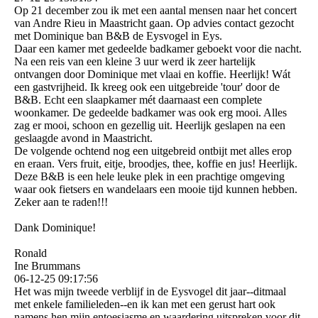
Op 21 december zou ik met een aantal mensen naar het concert
van Andre Rieu in Maastricht gaan. Op advies contact gezocht
met Dominique ban B&B de Eysvogel in Eys.
Daar een kamer met gedeelde badkamer geboekt voor die nacht.
Na een reis van een kleine 3 uur werd ik zeer hartelijk
ontvangen door Dominique met vlaai en koffie. Heerlijk! Wát
een gastvrijheid. Ik kreeg ook een uitgebreide 'tour' door de
B&B. Echt een slaapkamer mét daarnaast een complete
woonkamer. De gedeelde badkamer was ook erg mooi. Alles
zag er mooi, schoon en gezellig uit. Heerlijk geslapen na een
geslaagde avond in Maastricht.
De volgende ochtend nog een uitgebreid ontbijt met alles erop
en eraan. Vers fruit, eitje, broodjes, thee, koffie en jus! Heerlijk.
Deze B&B is een hele leuke plek in een prachtige omgeving
waar ook fietsers en wandelaars een mooie tijd kunnen hebben.
Zeker aan te raden!!!
Dank Dominique!
Ronald
Ine Brummans
06-12-25
09:17:56
Het was mijn tweede verblijf in de Eysvogel dit jaar--ditmaal
met enkele familieleden--en ik kan met een gerust hart ook
namens hen mijn entoesiasme en waardering uitspreken voor dit