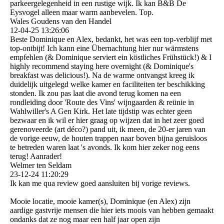
parkeergelegenheid in een rustige wijk. Ik kan B&B De
Eysvogel alleen maar warm aanbevelen. Top.
Wales Goudens van den Handel
12-04-25
13:26:06
Beste Dominique en Alex, bedankt, het was een top-verblijf met
top-ontbijt! Ich kann eine Übernachtung hier nur wärmstens
empfehlen (& Dominique serviert ein köstliches Frühstück!) & I
highly recommend staying here overnight (& Dominique's
breakfast was delicious!). Na de warme ontvangst kreeg ik
duidelijk uitgelegd welke kamer en faciliteiten ter beschikking
stonden. Ik zou pas laat die avond terug komen na een
rondleiding door 'Route des Vins' wijngaarden & reünie in
Wahlwiller's A Gen Kirk. Het late tijdstip was echter geen
bezwaar en ik wil er hier graag op wijzen dat in het zeer goed
gerenoveerde (art déco?) pand uit, ik meen, de 20-er jaren van
de vorige eeuw, de houten trappen naar boven bijna geruisloos
te betreden waren laat 's avonds. Ik kom hier zeker nog eens
terug! Aanrader!
Welmer ten Seldam
23-12-24
11:20:29
Ik kan me qua review goed aansluiten bij vorige reviews.
Mooie locatie, mooie kamer(s), Dominique (en Alex) zijn
aardige gastvrije mensen die hier iets moois van hebben gemaakt
ondanks dat ze nog maar een half jaar open zijn