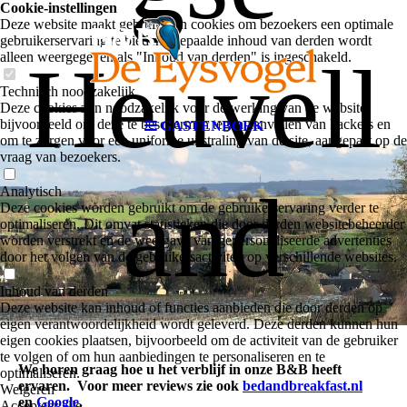
Cookie-instellingen
Deze website maakt gebruik van cookies om bezoekers een optimale
gebruikerservaring te bieden. Bepaalde inhoud van derden wordt
Heuvell
alleen weergegeven als "Inhoud van derden" is ingeschakeld.
Technisch noodzakelijk
Deze cookies zijn noodzakelijk voor de werking van de website,
bijvoorbeeld om deze te beschermen tegen aanvallen van hackers en
GASTENBOEK
om te zorgen voor een uniforme uitstraling van de site, aangepast op de
vraag van bezoekers.
and
Analytisch
Deze cookies worden gebruikt om de gebruikerservaring verder te
optimaliseren. Dit omvat statistieken die door derden websitebeheerder
worden verstrekt en de weergave van gepersonaliseerde advertenties
door het volgen van de gebruikersactiviteit op verschillende websites.
Inhoud van derden
Deze website kan inhoud of functies aanbieden die door derden op
eigen verantwoordelijkheid wordt geleverd. Deze derden kunnen hun
eigen cookies plaatsen, bijvoorbeeld om de activiteit van de gebruiker
te volgen of om hun aanbiedingen te personaliseren en te
We horen graag hoe u het verblijf in onze B&B heeft
optimaliseren.
ervaren.
Voor meer reviews zie ook
bedandbreakfast.nl
Weigeren
en
Google
.
Accepteer alle