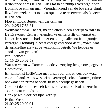
uitstekende adres in Eys. Alles tot in de puntjes verzorgd door
Dominique en haar man. Vriendelijkheid van de bovenste plank.
Ik zal zeer zeker niet nalaten opnieuw te reserveren als ik weer
in Eys ben.
Flop en Louk Berger-van der Grinten
20-10-25
17:53:31
Weliswaar maar 1 nacht, maar niettemin een heerlijk verblijf in
De Eysvogel. Een erg vriendelijke en gastvrije ontvangst en
kamer, leesstoelen, badkamer en ontbijt, alles tot in de puntjes
verzorgd. Dominique heeft veel gevoel voor detail, zowel wat
de aankleding als wat de verzorging betreft. We hebben er
absoluut van genoten!
van Leeuwen
12-10-25
20:02:58
Wat een warm welkom en goede verzorging heb je ons gegeven
Dominique,
Bij aankomst koffie/thee met vlaai voor ons en een bak water
voor de hond. Alles was prima verzorgd, schone kamers, ruime
badkamer en prima bedden. Ik heb heerlijk geslapen.
Ook met de ontbijtjes heb je ons blij gemaakt. Ruime keus in
assortiment en tijdstip.
Dank je wel voor het fijne verblijf
Betina Weber
21-09-25
20:02:01