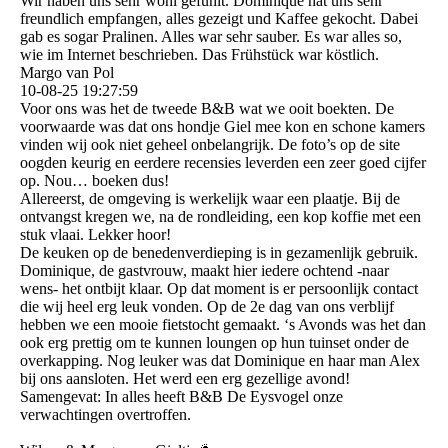
Wir haben uns sehr wohl gefühlt. Dominique hat uns sehr
freundlich empfangen, alles gezeigt und Kaffee gekocht. Dabei
gab es sogar Pralinen. Alles war sehr sauber. Es war alles so,
wie im Internet beschrieben. Das Frühstück war köstlich.
Margo van Pol
10-08-25
19:27:59
Voor ons was het de tweede B&B wat we ooit boekten. De
voorwaarde was dat ons hondje Giel mee kon en schone kamers
vinden wij ook niet geheel onbelangrijk. De foto’s op de site
oogden keurig en eerdere recensies leverden een zeer goed cijfer
op. Nou… boeken dus!
Allereerst, de omgeving is werkelijk waar een plaatje. Bij de
ontvangst kregen we, na de rondleiding, een kop koffie met een
stuk vlaai. Lekker hoor!
De keuken op de benedenverdieping is in gezamenlijk gebruik.
Dominique, de gastvrouw, maakt hier iedere ochtend -naar
wens- het ontbijt klaar. Op dat moment is er persoonlijk contact
die wij heel erg leuk vonden. Op de 2e dag van ons verblijf
hebben we een mooie fietstocht gemaakt. ‘s Avonds was het dan
ook erg prettig om te kunnen loungen op hun tuinset onder de
overkapping. Nog leuker was dat Dominique en haar man Alex
bij ons aansloten. Het werd een erg gezellige avond!
Samengevat: In alles heeft B&B De Eysvogel onze
verwachtingen overtroffen.