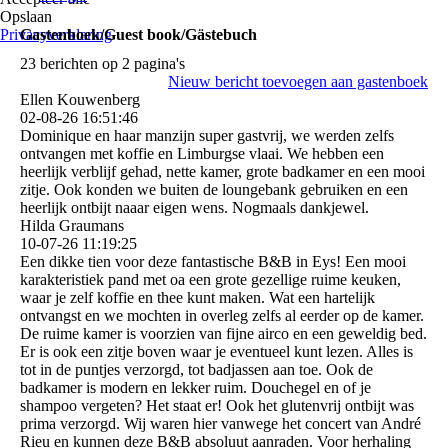
Opslaan
Privacyverklaring
Gastenboek/Guest book/Gästebuch
23 berichten op 2 pagina's
Nieuw bericht toevoegen aan gastenboek
Ellen Kouwenberg
02-08-26
16:51:46
Dominique en haar manzijn super gastvrij, we werden zelfs
ontvangen met koffie en Limburgse vlaai. We hebben een
heerlijk verblijf gehad, nette kamer, grote badkamer en een mooi
zitje. Ook konden we buiten de loungebank gebruiken en een
heerlijk ontbijt naaar eigen wens. Nogmaals dankjewel.
Hilda Graumans
10-07-26
11:19:25
Een dikke tien voor deze fantastische B&B in Eys! Een mooi
karakteristiek pand met oa een grote gezellige ruime keuken,
waar je zelf koffie en thee kunt maken. Wat een hartelijk
ontvangst en we mochten in overleg zelfs al eerder op de kamer.
De ruime kamer is voorzien van fijne airco en een geweldig bed.
Er is ook een zitje boven waar je eventueel kunt lezen. Alles is
tot in de puntjes verzorgd, tot badjassen aan toe. Ook de
badkamer is modern en lekker ruim. Douchegel en of je
shampoo vergeten? Het staat er! Ook het glutenvrij ontbijt was
prima verzorgd. Wij waren hier vanwege het concert van André
Rieu en kunnen deze B&B absoluut aanraden. Voor herhaling