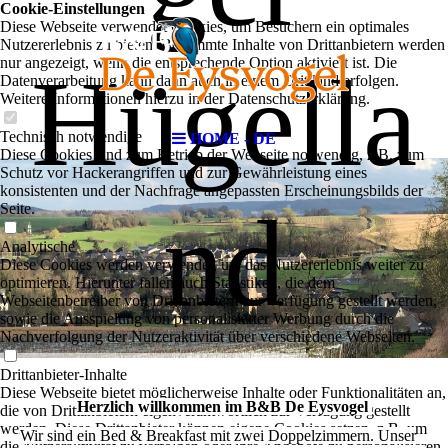
Cookie-Einstellungen
Diese Webseite verwendet Cookies, um Besuchern ein optimales
Nutzererlebnis zu bieten. Bestimmte Inhalte von Drittanbietern werden
nur angezeigt, wenn die entsprechende Option aktiviert ist. Die
Hügella
Datenverarbeitung kann dann auch in einem Drittland erfolgen.
Weitere Informationen hierzu in der Datenschutzerklärung.
Technisch notwendige
HOME - DE
Diese Cookies sind zum Betrieb der Webseite notwendig, z.B. zum
Schutz vor Hackerangriffen und zur Gewährleistung eines
konsistenten und der Nachfrage angepassten Erscheinungsbilds der
nd
Seite.
Analytische
Diese Cookies werden verwendet, um das Nutzererlebnis weiter zu
optimieren. Hierunter fallen auch Statistiken, die dem
Webseitenbetreiber von Drittanbietern zur Verfügung gestellt werden,
sowie die Ausspielung von personalisierter Werbung durch die
Nachverfolgung der Nutzeraktivität über verschiedene Webseiten.
Drittanbieter-Inhalte
Diese Webseite bietet möglicherweise Inhalte oder Funktionalitäten an,
Herzlich willkommen im B&B De Eysvogel
die von Drittanbietern eigenverantwortlich zur Verfügung gestellt
werden. Diese Drittanbieter können eigene Cookies setzen, z.B. um
Wir sind ein Bed & Breakfast mit zwei Doppelzimmern. Unser
die Nutzeraktivität zu verfolgen oder ihre Angebote zu personalisieren