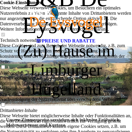
Cookie-Einstellungen
Diese Webseite verwendet Cookies, um Besuchern ein optimales
Nutzererlebnis zu bieten. Bestimmte Inhalte von Drittanbietern werden
Eysvogel
nur angezeigt, wenn die entsprechende Option aktiviert ist. Die
Datenverarbeitung kann dann auch in einem Drittland erfolgen.
Weitere Informationen hierzu in der Datenschutzerklärung.
Technisch notwendige
PREISE UND RABATTE
(Zu) Hause im
Diese Cookies sind zum Betrieb der Webseite notwendig, z.B. zum
Schutz vor Hackerangriffen und zur Gewährleistung eines
konsistenten und der Nachfrage angepassten Erscheinungsbilds der
Seite.
Limburger
Analytische
Diese Cookies werden verwendet, um das Nutzererlebnis weiter zu
Hügelland
optimieren. Hierunter fallen auch Statistiken, die dem
Webseitenbetreiber von Drittanbietern zur Verfügung gestellt werden,
sowie die Ausspielung von personalisierter Werbung durch die
Nachverfolgung der Nutzeraktivität über verschiedene Webseiten.
Drittanbieter-Inhalte
Diese Webseite bietet möglicherweise Inhalte oder Funktionalitäten an,
Unsere Zimmerpreise verstehen sich inklusive Frühstück,
die von Drittanbietern eigenverantwortlich zur Verfügung gestellt
Mehrwertsteuer und Kurtaxe.
werden. Diese Drittanbieter können eigene Cookies setzen, z.B. um
die Nutzeraktivität zu verfolgen oder ihre Angebote zu personalisieren