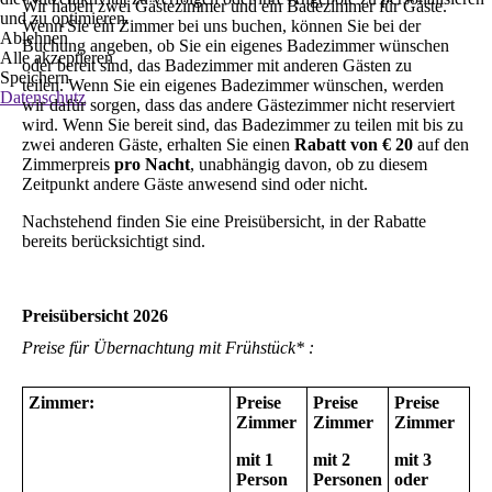
Wir haben zwei Gästezimmer und ein Badezimmer für Gäste.
und zu optimieren.
Wenn Sie ein Zimmer bei uns buchen, können Sie bei der
Ablehnen
Buchung angeben, ob Sie ein eigenes Badezimmer wünschen
Alle akzeptieren
oder bereit sind, das Badezimmer mit anderen Gästen zu
Speichern
teilen. Wenn Sie ein eigenes Badezimmer wünschen, werden
Datenschutz
wir dafür sorgen, dass das andere Gästezimmer nicht reserviert
wird. Wenn Sie bereit sind, das Badezimmer zu teilen mit bis zu
zwei anderen Gäste, erhalten Sie einen
Rabatt von € 20
auf den
Zimmerpreis
pro Nacht
, unabhängig davon, ob zu diesem
Zeitpunkt andere Gäste anwesend sind oder nicht.
Nachstehend finden Sie eine Preisübersicht, in der Rabatte
bereits berücksichtigt sind.
Preisübersicht 2026
Preise für Übernachtung mit Frühstück* :
Zimmer:
Preise
Preise
Preise
Zimmer
Zimmer
Zimmer
mit 1
mit 2
mit 3
Person
Personen
oder