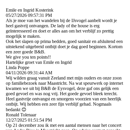
Emile en Ingrid Kosterink
05/27/2026
09:57:31 PM
Als je moe van het wandelen bij de IJsvogel aanbelt wordt je
heel gastvrij ontvangen. De lady of the house is erg
geïnteresseerd en doet er alles aan om het verblijf zo prettig
mogelijk te maken.
Ook het slapen op prima bedden, goed sanitair en afsluitend een
uitstekend uitgebreid ontbijt doet je dag goed beginnen. Kortom
een zeer goede B&B.
We give you ten points!!
Hartelijke groet van Emile en Ingrid
Linda Poppe
04/11/2026
09:31:44 AM
Wij wilden graag vanuit Zeeland met mijn ouders en onze zoon
op familiebezoek naar Maastricht. Na wat speurwerk op internet
kwamen we uit bij B&B de Eysvogel, deze gaf ons gelijk een
goed gevoel en was nog vrij. Het goede gevoel bleek terecht.
Heel gastvrije ontvangst en smorgens voorzien van een heerlijk
ontbijt. Wij hebben een zeer fijn verblijf gehad. Nogmaals
bedankt 😊
Ronald Tolenaar
12/27/2025
01:51:54 PM
Op 21 december zou ik met een aantal mensen naar het concert