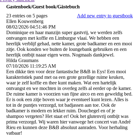
Gastenboek/Guest book/Gästebuch
23 entries on 5 pages
Add new entry to guestbook
Ellen Kouwenberg
08/02/2026
04:51:46 PM
Dominique en haar manzijn super gastvrij, we werden zelfs
ontvangen met koffie en Limburgse vlaai. We hebben een
heerlijk verblijf gehad, nette kamer, grote badkamer en een mooi
zitje. Ook konden we buiten de loungebank gebruiken en een
heerlijk ontbijt naaar eigen wens. Nogmaals dankjewel.
Hilda Graumans
07/10/2026
11:19:25 AM
Een dikke tien voor deze fantastische B&B in Eys! Een mooi
karakteristiek pand met oa een grote gezellige ruime keuken,
waar je zelf koffie en thee kunt maken. Wat een hartelijk
ontvangst en we mochten in overleg zelfs al eerder op de kamer.
De ruime kamer is voorzien van fijne airco en een geweldig bed.
Er is ook een zitje boven waar je eventueel kunt lezen. Alles is
tot in de puntjes verzorgd, tot badjassen aan toe. Ook de
badkamer is modern en lekker ruim. Douchegel en of je
shampoo vergeten? Het staat er! Ook het glutenvrij ontbijt was
prima verzorgd. Wij waren hier vanwege het concert van André
Rieu en kunnen deze B&B absoluut aanraden. Voor herhaling
vatbaar!