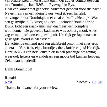
van Andre Rieu in Maastricht gaan. Op advies contact gezocht
met Dominique ban B&B de Eysvogel in Eys.
Daar een kamer met gedeelde badkamer geboekt voor die nacht.
Na een reis van een kleine 3 uur werd ik zeer hartelijk
ontvangen door Dominique met vlaai en koffie. Heerlijk! Wát
een gastvrijheid. Ik kreeg ook een uitgebreide 'tour' door de
B&B. Echt een slaapkamer mét daarnaast een complete
woonkamer. De gedeelde badkamer was ook erg mooi. Alles
zag er mooi, schoon en gezellig uit. Heerlijk geslapen na een
geslaagde avond in Maastricht.
De volgende ochtend nog een uitgebreid ontbijt met alles erop
en eraan. Vers fruit, eitje, broodjes, thee, koffie en jus! Heerlijk.
Deze B&B is een hele leuke plek in een prachtige omgeving
waar ook fietsers en wandelaars een mooie tijd kunnen hebben.
Zeker aan te raden!!!
Dank Dominique!
Ronald
Next
Show: 5
10
20
Thanks in advance for your review.