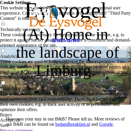
Eysvogel
Cookie Settings
This website uses cookies to provide visitors with an optimal user
experience. Certain third party content is only displayed if "Third Party
Content" is enabled.
(At) Home in
Technically necessary
These cookies are necessary for the operation of the website, e.g. to
protect it against hacker attacks and to ensure a consistent and demand-
REVIEWS
oriented appearance of the site.
the landscape of
Analytical
These cookies are used to further optimize the user experience. This
Limburg.
includes statistics provided to the website operator by third parties and
the display of personalised advertising by tracking user activity across
different websites.
Third Party Content
This website may offer content or functionality that is provided by
third parties on their own responsibility. These third parties may set
their own cookies, e.g. to track user activity or to personalize and
optimize their offers.
Reject
How was your stay in our B&B? Please tell us.
More reviews of
Accept All
our B&B can be found on
bedandbreakfast.nl
and
Google
.
Save
Privacy statement