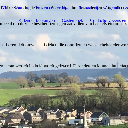
bruikerservaring te bieden. Bepaalde inhoud van derden wordt alleen 
- NL
Kamers
Prijzen en kortingen
Fotogalerij
Algemene v
Kalender boekingen
Gastenboek
Contactgegevens en 
rbeeld om deze te beschermen tegen aanvallen van hackers en om te zor
aliseren. Dit omvat statistieken die door derden websitebeheerder wor
n verantwoordelijkheid wordt geleverd. Deze derden kunnen hun eigen c