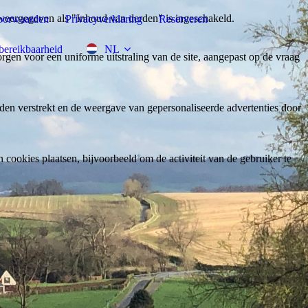
weergegeven als "Inhoud van derden" is ingeschakeld.
oorwaarden
Privacyverklaring
Reserveren
bereikbaarheid
NL
gen voor een uniforme uitstraling van de site, aangepast op de vraag
den verstrekt en de weergave van gepersonaliseerde advertenties door
ookies plaatsen, bijvoorbeeld om de activiteit van de gebruiker te