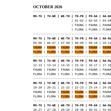
OCTOBER 2026
--------------------------------------------
MO-TU | TU-WE | WE-TH | TH-FR | FR-SA | SA-S
| 01-02 | 02-03 | 03-04 | 
| FAUNA | FAUNA | FAUNA | 
| FLORA | FLORA | FLORA | 
--------------------------------------------
MO-TU | TU-WE | WE-TH | TH-FR | FR-SA | SA-S
05-06 | 06-07 | 07-08 | 08-09 | 09-10 | 10-1
FAUNA
|
FAUNA
|
FAUNA
|
FAUNA
|
FAUNA
|
FAUN
FLORA
|
FLORA
|
FLORA
|
FLORA
|
FLORA
|
FLOR
--------------------------------------------
MO-TU | TU-WE | WE-TH | TH-FR | FR-SA | SA-S
12-13 | 13-14 | 14-15 | 15-16 | 16-17 | 17-1
FAUNA | FAUNA | FAUNA | FAUNA | FAUNA | FAUN
FLORA | FLORA | FLORA | FLORA | FLORA | FLOR
--------------------------------------------
MO-TU | TU-WE | WE-TH | TH-FR | FR-SA | SA-S
19-20 | 20-21 | 21-22 | 22-23 | 23-24 | 24-2
FAUNA | FAUNA |
FAUNA
|
FAUNA
|
FAUNA
| FAUNA
FLORA | FLORA |
FLORA
|
FLORA
|
FLORA
| FLORA
--------------------------------------------
MO-TU | TU-WE | WE-TH | TH-FR | FR-SA | SA-S
26-27 | 27-28 | 28-29 | 29-30 | 30-31 | 31-0