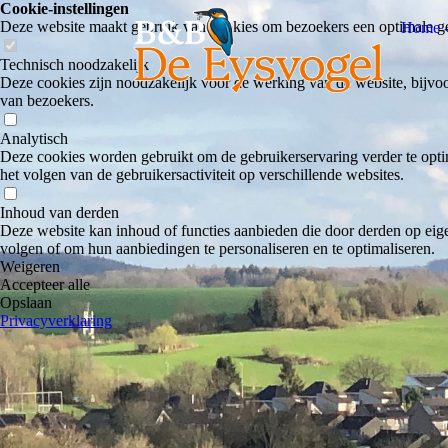
Cookie-instellingen
Deze website maakt gebruik van cookies om bezoekers een optimale ge
Home 
Technisch noodzakelijk
Deze cookies zijn noodzakelijk voor de werking van de website, bijvoo
van bezoekers.
Analytisch
Deze cookies worden gebruikt om de gebruikerservaring verder te optim
het volgen van de gebruikersactiviteit op verschillende websites.
Inhoud van derden
Deze website kan inhoud of functies aanbieden die door derden op eige
volgen of om hun aanbiedingen te personaliseren en te optimaliseren.
Weigeren
Accepteer alle
Opslaan
Privacyverklaring