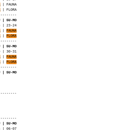
A
| FAUNA
A
| FLORA
---------
U | SU-MO
3 | 23-24
A
|
FAUNA
A
|
FLORA
---------
U | SU-MO
0 | 30-31
A
|
FAUNA
A
|
FLORA
---------
U | SU-MO
---------
---------
U | SU-MO
 | 06-07