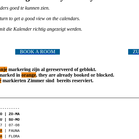
ders goed te kunnen zien.
turn to get a good view on the calendars.
it die Kalender richtig angezeigt werden.
BOOK A ROOM
Z
anje
markering
zijn al gereserveerd of
geblokt
.
 marked in
orange
, they are already booked or blocked.
e
markierten Zimmer sind bereits reserviert.
----------
ZO | ZO-MA
SU | SU-MO
07 | 07-08
NA
| FAUNA
RA
| FLORA