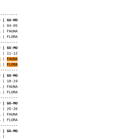
---------
U | SU-MO
04-05
FAUNA
FLORA
---------
U | SU-MO
1 | 11-12
A
|
FAUNA
A
|
FLORA
---------
U | SU-MO
8 | 18-19
A | FAUNA
A | FLORA
---------
U | SU-MO
5 | 25-26
 | FAUNA
 | FLORA
---------
U | SU-MO
1 |