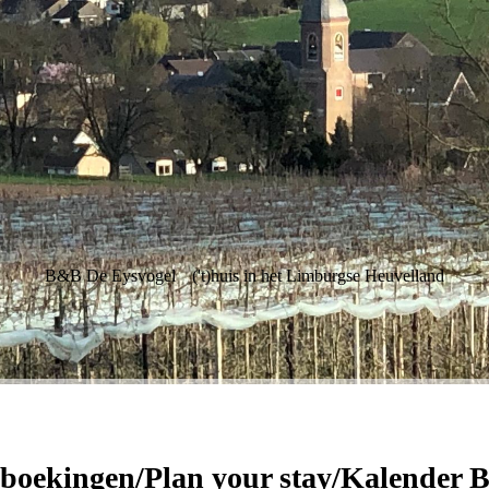
B&B De Eysvogel
('t)huis in het Limburgse Heuvelland
 boekingen/Plan your stay/Kalender 