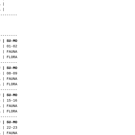
A |
A |
---------
---------
U | SU-MO
02
NA
RA
---------
U | SU-MO
8 | 08-09
A | FAUNA
A | FLORA
---------
U | SU-MO
5 | 15-16
A | FAUNA
A | FLORA
---------
U | SU-MO
2 | 22-23
A | FAUNA