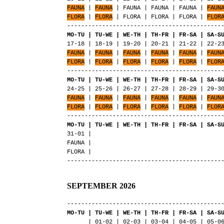
FAUNA
|
FAUNA
| FAUNA | FAUNA | FAUNA |
FAUN
FLORA
|
FLORA
| FLORA | FLORA | FLORA |
FLOR
--------------------------------------------
MO-TU | TU-WE | WE-TH | TH-FR | FR-SA | SA-S
17-18 | 18-19 | 19-20 | 20-21 | 21-22 | 22-2
FAUNA
|
FAUNA
|
FAUNA
|
FAUNA
|
FAUNA
|
FAUN
FLORA
|
FLORA
|
FLORA
|
FLORA
|
FLORA
|
FLOR
--------------------------------------------
MO-TU | TU-WE | WE-TH | TH-FR | FR-SA | SA-S
24-25 | 25-26 | 26-27 | 27-28 | 28-29 | 29-3
FAUNA
|
FAUNA
|
FAUNA
|
FAUNA
|
FAUNA
|
FAUN
FLORA
|
FLORA
|
FLORA
|
FLORA
|
FLORA
|
FLOR
--------------------------------------------
MO-TU | TU-WE | WE-TH | TH-FR | FR-SA | SA-S
31-01 |
FAUNA |
FLORA |
--------------------------------------------
SEPTEMBER 2026
--------------------------------------------
MO-TU | TU-WE | WE-TH | TH-FR | FR-SA | SA-S
| 01-02 | 02-03 | 03-04 | 04-05 | 05-06