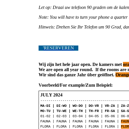
Let op: Draai uw telefoon 90 graden om de kalen
Note: You will have to turn your phone a quarter 
Hinweis: Drehen Sie Ihr Telefon um 90 Grad, dam
'RESERVEREN
Wij zijn het hele jaar open. De kamers met
or
We are open all year round. If the rooms are
Wir sind das ganze Jahr über geöffnet.
Orang
Voorbeeld/For example/Zum Beispiel:
JULY 2024
-------------------------------------------
MA-DI | DI-WO | WO-DO | DO-VR | VR-ZA | ZA-
MO-TU | TU-WE | WE-TH | TH-FR | FR-SA | SA-
01-02 | 02-03 | 03-04 | 04-05 | 05-06 | 06-
FAUNA | FAUNA | FAUNA | FAUNA | FAUNA |
FAU
FLORA | FLORA | FLORA | FLORA | FLORA |
FLO