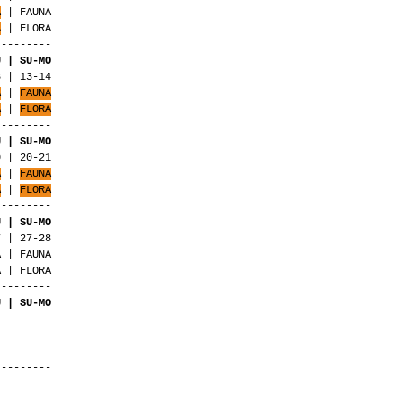
A
| FAUNA
A
| FLORA
---------
U | SU-MO
3 | 13-14
A
|
FAUNA
A
|
FLORA
---------
U | SU-MO
0 | 20-21
A
|
FAUNA
A
|
FLORA
---------
U | SU-MO
7 | 27-28
A | FAUNA
 | FLORA
---------
U | SU-MO
---------