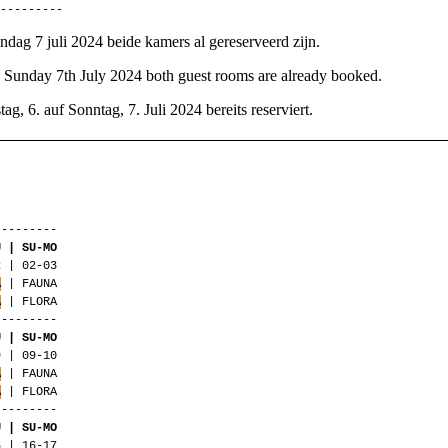
----------
ondag 7 juli 2024 beide kamers al gereserveerd zijn.
to Sunday 7th July 2024 both guest rooms are already booked.
, 6. auf Sonntag, 7. Juli 2024 bereits reserviert.
---------
U | SU-MO
-03
A
| FAUNA
A
| FLORA
---------
U | SU-MO
9 | 09-10
A
| FAUNA
A
| FLORA
---------
U | SU-MO
6 | 16-17